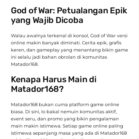
God of War: Petualangan Epik
yang Wajib Dicoba
Walau awalnya terkenal di konsol, God of War versi
online makin banyak diminati. Cerita epik, grafis
keren, dan gameplay yang menantang bikin game
ini selalu jadi bahan obrolan di komunitas
Matador168.
Kenapa Harus Main di
Matador168?
Matador168 bukan cuma platform game online
biasa. Di sini, lo bakal nemuin komunitas aktif,
event seru, dan promo yang bikin pengalaman
main makin istimewa. Setiap game online paling
istimewa sepanjang masa yang ada di Matador168