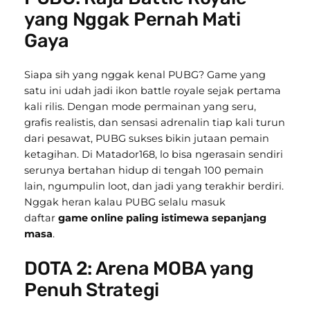
yang Nggak Pernah Mati
Gaya
Siapa sih yang nggak kenal PUBG? Game yang
satu ini udah jadi ikon battle royale sejak pertama
kali rilis. Dengan mode permainan yang seru,
grafis realistis, dan sensasi adrenalin tiap kali turun
dari pesawat, PUBG sukses bikin jutaan pemain
ketagihan. Di Matador168, lo bisa ngerasain sendiri
serunya bertahan hidup di tengah 100 pemain
lain, ngumpulin loot, dan jadi yang terakhir berdiri.
Nggak heran kalau PUBG selalu masuk
daftar
game online paling istimewa sepanjang
masa
.
DOTA 2: Arena MOBA yang
Penuh Strategi