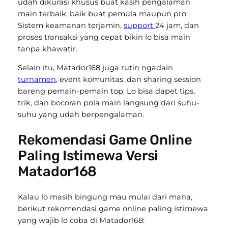
udah dikurasi khusus buat kasih pengalaman
main terbaik, baik buat pemula maupun pro.
Sistem keamanan terjamin,
support
24 jam, dan
proses transaksi yang cepat bikin lo bisa main
tanpa khawatir.
Selain itu, Matador168 juga rutin ngadain
turnamen
, event komunitas, dan sharing session
bareng pemain-pemain top. Lo bisa dapet tips,
trik, dan bocoran pola main langsung dari suhu-
suhu yang udah berpengalaman.
Rekomendasi Game Online
Paling Istimewa Versi
Matador168
Kalau lo masih bingung mau mulai dari mana,
berikut rekomendasi game online paling istimewa
yang wajib lo coba di Matador168: