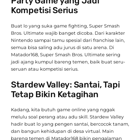
Party Game yang Jadi
Kompetisi Serius
Buat lo yang suka game fighting, Super Smash
Bros. Ultimate wajib banget dicoba. Dari karakter
Nintendo sampai tamu spesial dari franchise lain,
semua bisa saling adu jurus di satu arena. Di
Matador168, Super Smash Bros. Ultimate sering
jadi ajang kumpul bareng temen, baik buat seru-
seruan atau kompetisi serius.
Stardew Valley: Santai, Tapi
Tetap Bikin Ketagihan
Kadang, kita butuh game online yang nggak
melulu soal perang atau adu skill. Stardew Valley
hadir buat lo yang pengen santai, bercocok tanam,
dan bangun kehidupan di desa virtual. Main
bareng temen di Matador168 bikin pengalaman