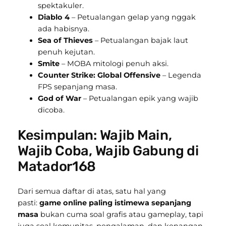
spektakuler.
Diablo 4
– Petualangan gelap yang nggak
ada habisnya.
Sea of Thieves
– Petualangan bajak laut
penuh kejutan.
Smite
– MOBA mitologi penuh aksi.
Counter Strike: Global Offensive
– Legenda
FPS sepanjang masa.
God of War
– Petualangan epik yang wajib
dicoba.
Kesimpulan: Wajib Main,
Wajib Coba, Wajib Gabung di
Matador168
Dari semua daftar di atas, satu hal yang
pasti:
game online paling istimewa sepanjang
masa
bukan cuma soal grafis atau gameplay, tapi