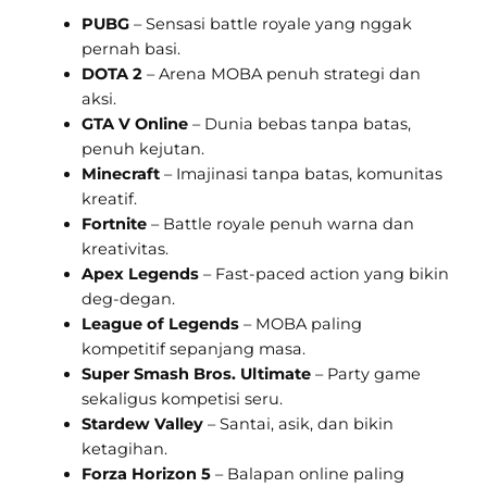
PUBG
– Sensasi battle royale yang nggak
pernah basi.
DOTA 2
– Arena MOBA penuh strategi dan
aksi.
GTA V Online
– Dunia bebas tanpa batas,
penuh kejutan.
Minecraft
– Imajinasi tanpa batas, komunitas
kreatif.
Fortnite
– Battle royale penuh warna dan
kreativitas.
Apex Legends
– Fast-paced action yang bikin
deg-degan.
League of Legends
– MOBA paling
kompetitif sepanjang masa.
Super Smash Bros. Ultimate
– Party game
sekaligus kompetisi seru.
Stardew Valley
– Santai, asik, dan bikin
ketagihan.
Forza Horizon 5
– Balapan online paling