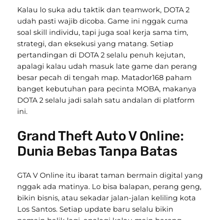
Kalau lo suka adu taktik dan teamwork, DOTA 2
udah pasti wajib dicoba. Game ini nggak cuma
soal skill individu, tapi juga soal kerja sama tim,
strategi, dan eksekusi yang matang. Setiap
pertandingan di DOTA 2 selalu penuh kejutan,
apalagi kalau udah masuk late game dan perang
besar pecah di tengah map. Matador168 paham
banget kebutuhan para pecinta MOBA, makanya
DOTA 2 selalu jadi salah satu andalan di platform
ini.
Grand Theft Auto V Online:
Dunia Bebas Tanpa Batas
GTA V Online itu ibarat taman bermain digital yang
nggak ada matinya. Lo bisa balapan, perang geng,
bikin bisnis, atau sekadar jalan-jalan keliling kota
Los Santos. Setiap update baru selalu bikin