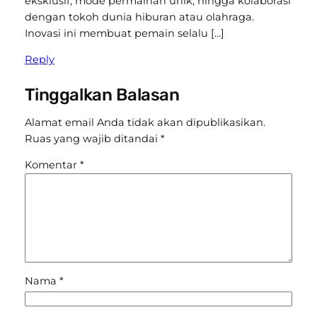
eksklusif, mode permainan unik, hingga kolaborasi
dengan tokoh dunia hiburan atau olahraga.
Inovasi ini membuat pemain selalu […]
Reply
Tinggalkan Balasan
Alamat email Anda tidak akan dipublikasikan.
Ruas yang wajib ditandai
*
Komentar
*
Nama
*