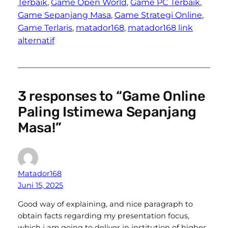
Terbaik
, 
Game Open World
, 
Game PC Terbaik
, 
Game Sepanjang Masa
, 
Game Strategi Online
, 
Game Terlaris
, 
matador168
, 
matador168 link
alternatif
3 responses to “Game Online
Paling Istimewa Sepanjang
Masa!”
Matador168
Juni 15, 2025
Good way of explaining, and nice paragraph to
obtain facts regarding my presentation focus,
which i am going to deliver in institution of higher