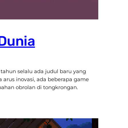
 Dunia
tahun selalu ada judul baru yang
ya arus inovasi, ada beberapa game
bahan obrolan di tongkrongan.