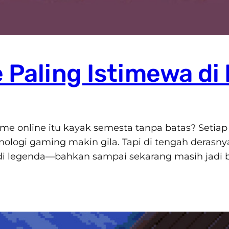
 Paling Istimewa di
me online itu kayak semesta tanpa batas? Setiap 
knologi gaming makin gila. Tapi di tengah derasn
jadi legenda—bahkan sampai sekarang masih jadi 