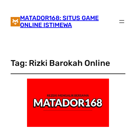
MATADOR168: SITUS GAME
ONLINE ISTIMEWA
Tag:
Rizki Barokah Online