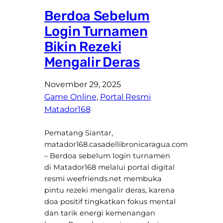
Berdoa Sebelum
Login Turnamen
Bikin Rezeki
Mengalir Deras
November 29, 2025
Game Online
, 
Portal Resmi
Matador168
Pematang Siantar,
matador168.casadellibronicaragua.com
– Berdoa sebelum login turnamen
di Matador168 melalui portal digital
resmi weefriends.net membuka
pintu rezeki mengalir deras, karena
doa positif tingkatkan fokus mental
dan tarik energi kemenangan