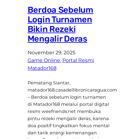
Berdoa Sebelum
Login Turnamen
Bikin Rezeki
Mengalir Deras
November 29, 2025
Game Online
, 
Portal Resmi
Matador168
Pematang Siantar,
matador168.casadellibronicaragua.com
– Berdoa sebelum login turnamen
di Matador168 melalui portal digital
resmi weefriends.net membuka
pintu rezeki mengalir deras, karena
doa positif tingkatkan fokus mental
dan tarik energi kemenangan