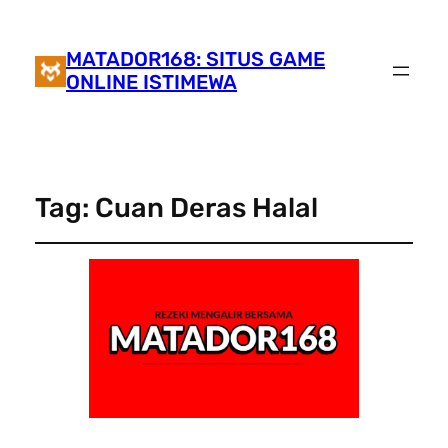
MATADOR168: SITUS GAME
ONLINE ISTIMEWA
Tag:
Cuan Deras Halal